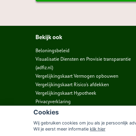
Bekijk ook
Beloningsbeleid
Visualisatie Diensten en Provisie transparantie
(adfiz.nl)
Vergelijkingskaart Vermogen opbouwen
Vergelijkingskaart Risico's afdekken
Vergelijkingskaart Hypotheek
Privacyverklaring
Cookies
Wij gebruiken cookies om jou als je persoonlijk ad
Wil je eerst meer informatie
klik hier
© Copyright
Assupport BV
2026
Sitemap
Dis