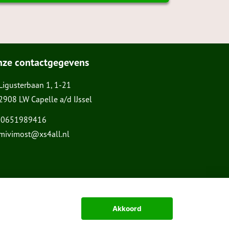
nze contactgegevens
Ligusterbaan 1, 1-21
2908 LW Capelle a/d IJssel
0651989416
mivimost@xs4all.nl
Akkoord